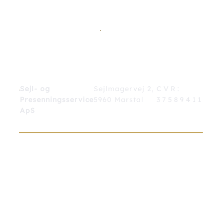
Tel.:
Handy:
Mail:
Kontaktinformation
+45
+45
kontakt@sejlogpres
6253
2320
1271
2198
Sejl- og
Sejlmagervej 2,
CVR:
Presenningsservice
5960 Marstal
37589411
ApS
© COPYRIGHT 2021
DESIGN: Mark & Storm Grafisk