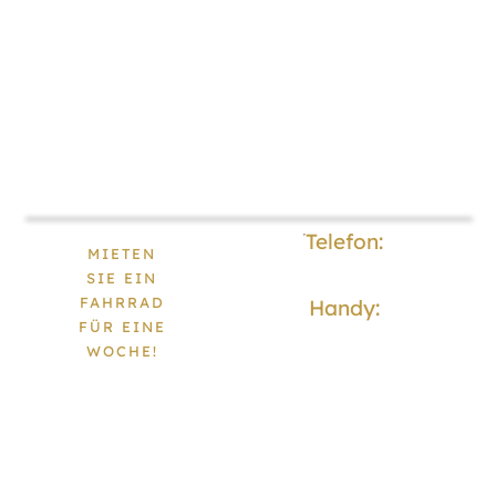
450
Telefon:
+45
MIETEN
6253 1271
SIE EIN
FAHRRAD
DKK
Handy:
+45
FÜR EINE
2320 2198
WOCHE!
(Gültige ID
muss vorgelegt
werden)