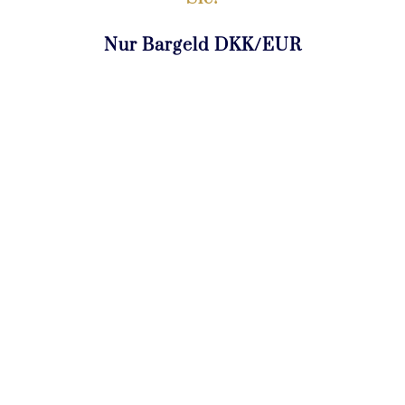
Nur Bargeld DKK/EUR
Fahrrad: DKK 80,- pro Tag
Kindersitz: DKK 20,- pro Tag
Fahrradhelm: DKK 10,- pro Tag
E-Bike: DKK 245,- pro Tag – DKK
1600,- pro Woche (nur Marstal)